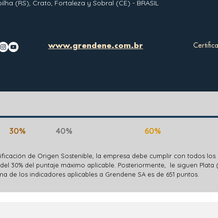
ilha (RS), Crato, Fortaleza y Sobral (CE) - BRASIL
Certifi
www.grendene.com.br
30%
40%
60%
ificación de Origen Sostenible, la empresa debe cumplir con todos los 
el 30% del puntaje máximo aplicable. Posteriormente, le siguen Plata 
a de los indicadores aplicables a Grendene SA es de 651 puntos.