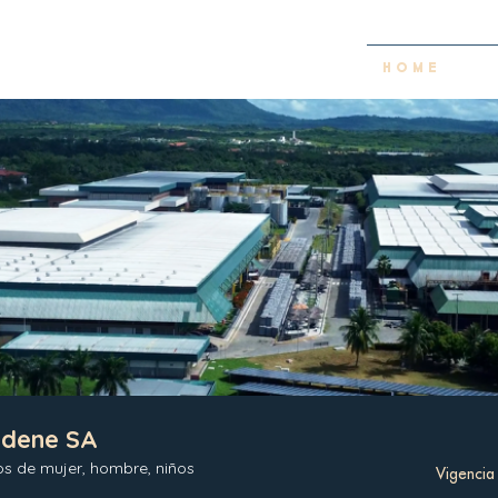
H O M E
ndene SA
s de mujer, hombre, niños
Vigencia 