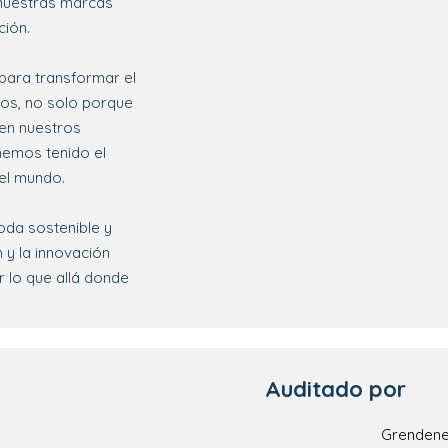
, nuestras marcas
ción.
 para transformar el
dos, no solo porque
en nuestros
hemos tenido el
el mundo.
da sostenible y
 y la innovación
 lo que allá donde
Auditado por
Grendene 