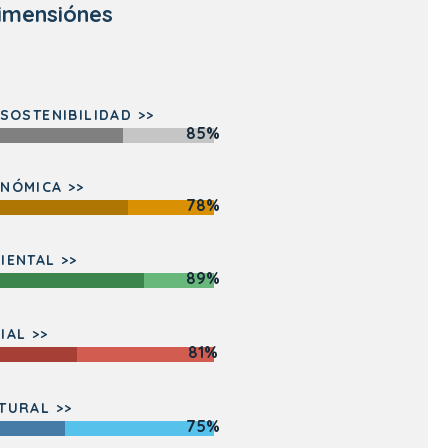
imensiónes
 SOSTENIBILIDAD >>
85%
NÓMICA >>
78%
IENTAL >>
89%
IAL >>
81%
TURAL >>
75%