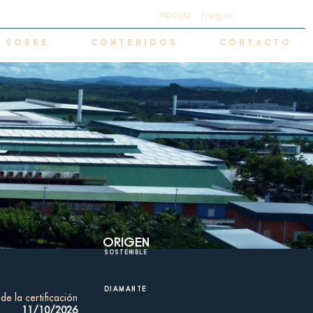
Apoyo
Preguntas frecuentes
S O B R E
C O N T E N I D O S
C O N T A C T O
ORIGEN
SOSTENIBLE
DIAMANTE
de la certificación
11/10/2026