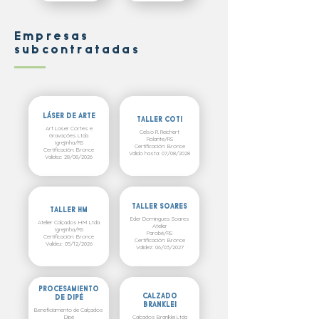
Empresas
subcontratadas
LÁSER DE ARTE
TALLER COTI
Art Laser Cortes e
Celso R. Reichert
Gravações Ltda
Rolante/RS
Igrejinha/RS
Certificación: Bronce
Certificación: Bronce
Válido hasta: 07/08/2028
Validez: 28/08/2026
TALLER SOARES
TALLER HM
Eder Domingues Soares
Atelier Calçados HM Ltda
Atelier
Igrejinha/RS
Parobé/RS
Certificación: Bronce
Certificación: Bronce
Validez: 05/12/2026
Validez: 06/03/2027
PROCESAMIENTO
CALZADO
DE DIPÉ
BRANKLEI
Beneficiamento de Calçados
Dipé
Calçados Branklei Ltda