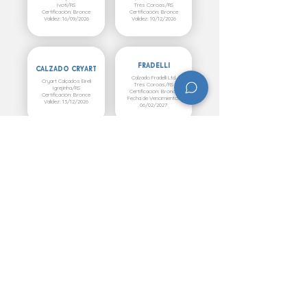
Ivoti/RS
Três Coroas/RS
Certificación: Bronce
Certificación: Bronce
Validez: 16/09/2026
Validez: 10/12/2026
FRADELLI
CALZADO CRYART
Calzado Fradelli Ltd.
Cryart Calçados Eireli
Tres Coroas/RS
Igrejinha/RS
Certificación: Bronce
Certificación: Bronce
Fecha de Vencimiento:
Validez: 13/12/2026
06/02/2027
JSM BRASIL
Juan A. Kunz
JSM Brasil Footwear and
João A Kunz e Cia Ltda
Services Ltda
Três Coroas/RS
Ivoti/RS
Certificación: Bronce
Certificación: Bronce
Validez: 10/12/2026
Validez: 10/10/2027
MARCIA MARÍA
VISCONDE
FOSCARINI
Visconde Industria y
Marcia Maria Foscarini
Beneficio de Solados Ltda.
Hartz Ltda
Sapiranga/RS
Igrejinha/RS
Certificación: Bronce
Certificación: Bronce
Válido hasta: 17/11/2027
Validez: 10/12/2026