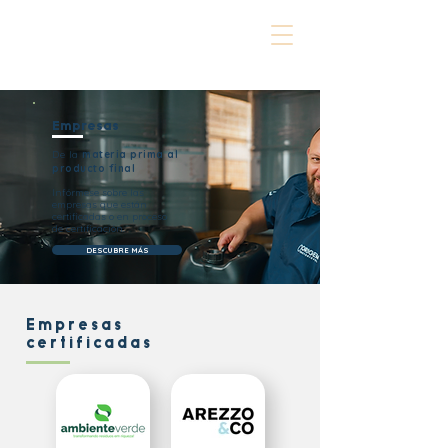
Empresas
De la
materia prima al
producto final
Infórmese sobre las
empresas que están
certificadas o en proceso
de certificación.
DESCUBRE MÁS
Empresas
certificadas