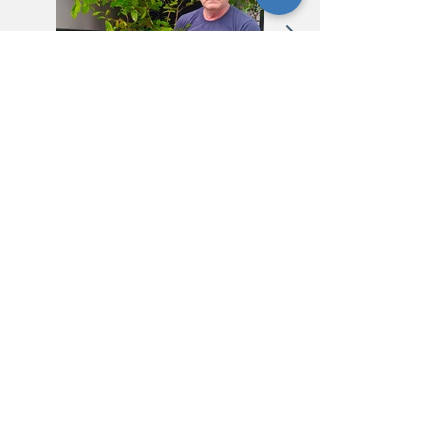
Contactos
Dirección
Calle Tijucas, number 111
Distrito: Centro
Ciudad: São João Batista
Estado: Santa Catarina